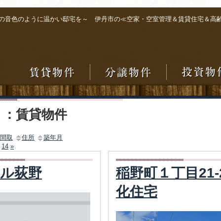
の音色のように温かい邸宅を～ 伊丹市の≪空家・空室管理＆賃貸住宅＆高
リ：賃貸物件
間取
住所
築年月
.
14
»
ル荻野
稲野町１丁目21-
化住宅