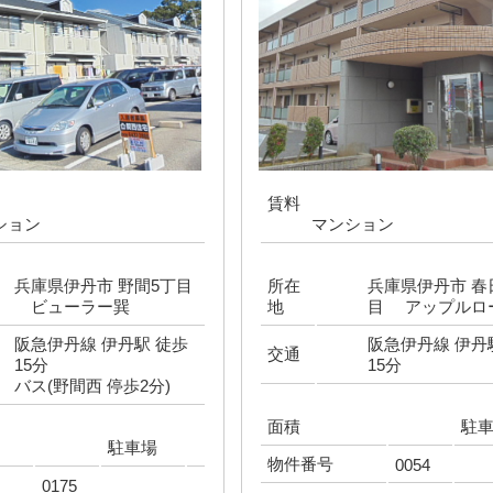
賃料
ション
マンション
兵庫県伊丹市 野間5丁目
所在
兵庫県伊丹市 春
ビューラー巽
地
目 アップルロ
阪急伊丹線 伊丹駅 徒歩
阪急伊丹線 伊丹
交通
15分
15分
バス(野間西 停歩2分)
面積
駐
駐車場
物件番号
0054
0175