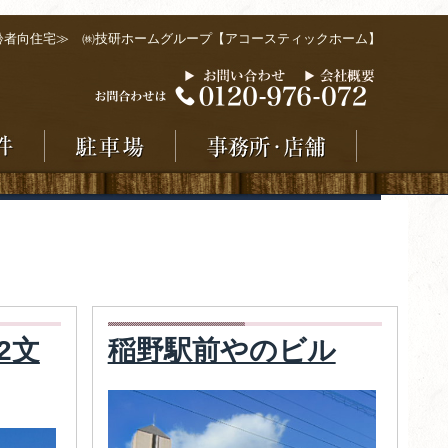
齢者向住宅≫ ㈱技研ホームグループ【アコースティックホーム】
2文
稲野駅前やのビル