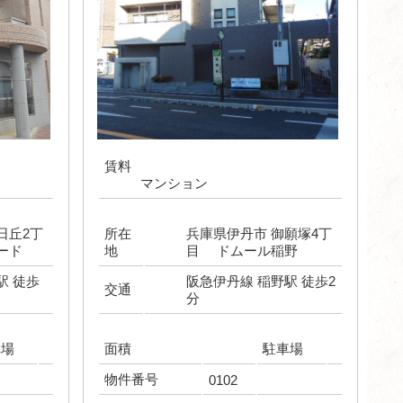
賃料
マンション
日丘2丁
所在
兵庫県伊丹市 御願塚4丁
ード
地
目 ドムール稲野
駅 徒歩
阪急伊丹線 稲野駅 徒歩2
交通
分
車場
面積
駐車場
物件番号
0102