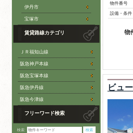
物件番号
伊丹市
設備・条件
宝塚市
物
賃貸路線カテゴリ
ＪＲ福知山線
阪急神戸本線
阪急宝塚本線
ビュー
阪急伊丹線
阪急今津線
フリーワード検索
検索: