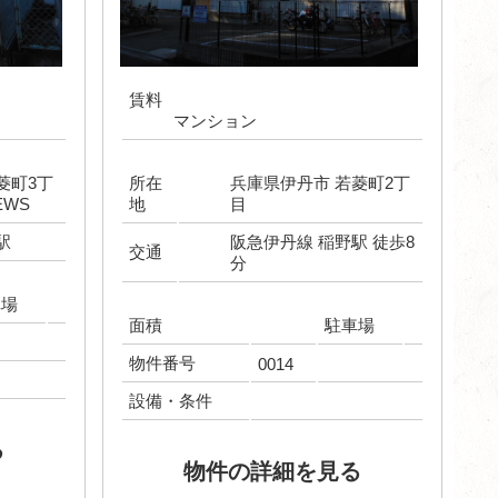
賃料
マンション
菱町3丁
所在
兵庫県伊丹市 若菱町2丁
EWS
地
目
駅
阪急伊丹線 稲野駅 徒歩8
交通
分
車場
面積
駐車場
物件番号
0014
設備・条件
る
物件の詳細を見る