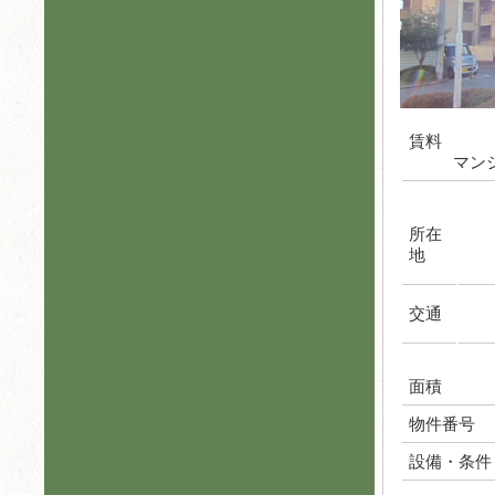
賃料
マン
所在
地
交通
面積
物件番号
設備・条件