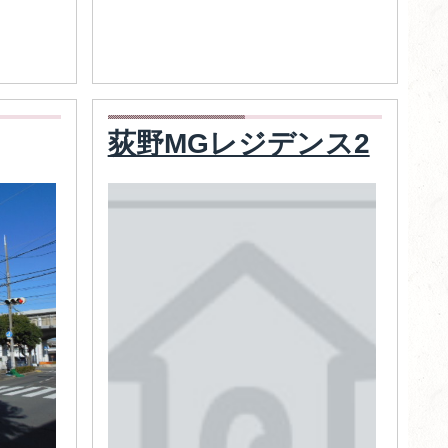
荻野MGレジデンス2