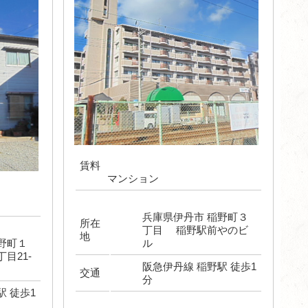
賃料
マンション
兵庫県伊丹市 稲野町３
所在
丁目 稲野駅前やのビ
地
野町１
ル
目21-
阪急伊丹線 稲野駅 徒歩1
交通
分
駅 徒歩1