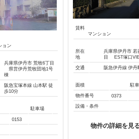
賃料
マンション
ション
所在
兵庫県伊丹市 若
地
目 EST塚口VI
兵庫県伊丹市 荒牧6丁目
交通
阪急伊丹線 伊丹
県営伊丹荒牧団地1号
棟
面積
駐
阪急宝塚本線 山本駅 徒
歩10分
物件番号
0373
設備・条件
駐車場
0153
物件の詳細を見