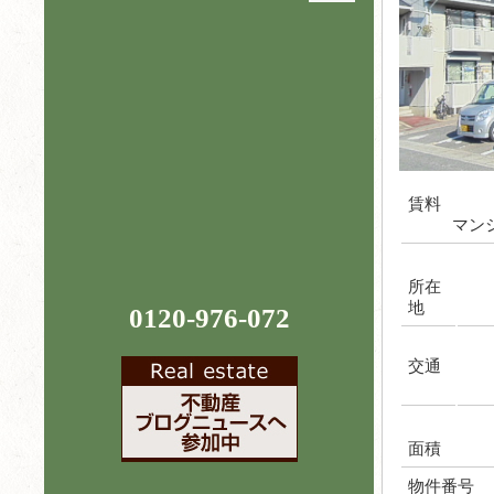
賃料
マン
所在
地
0120-976-072
交通
面積
物件番号