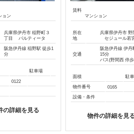
賃料
ション
マンション
兵庫県伊丹市 稲野町３
所在
兵庫県伊丹市 野
丁目 パルティータ
地
セジュール若
阪急伊丹線 稲野駅 徒歩1
阪急伊丹線 伊丹
分
交通
15分
バス(野間西 停歩
駐車場
面積
駐
0122
物件番号
0165
設備・条件
件の詳細を見る
物件の詳細を見