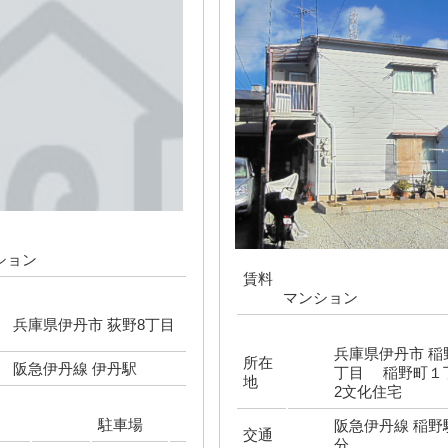
ション
賃料
マンション
兵庫県伊丹市 荻野8丁目
兵庫県伊丹市 稲
所在
阪急伊丹線 伊丹駅
丁目 稲野町１丁
地
2文化住宅
駐車場
阪急伊丹線 稲野
交通
分