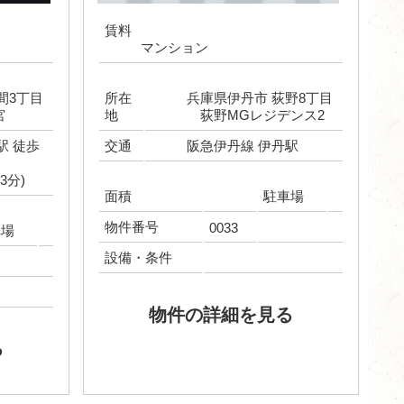
賃料
マンション
間3丁目
所在
兵庫県伊丹市 荻野8丁目
宮
地
荻野MGレジデンス2
駅 徒歩
交通
阪急伊丹線 伊丹駅
3分)
面積
駐車場
物件番号
0033
車場
設備・条件
物件の詳細を見る
る