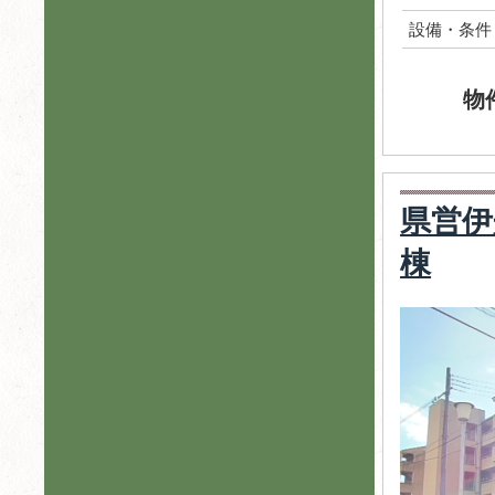
設備・条件
物
県営伊
棟