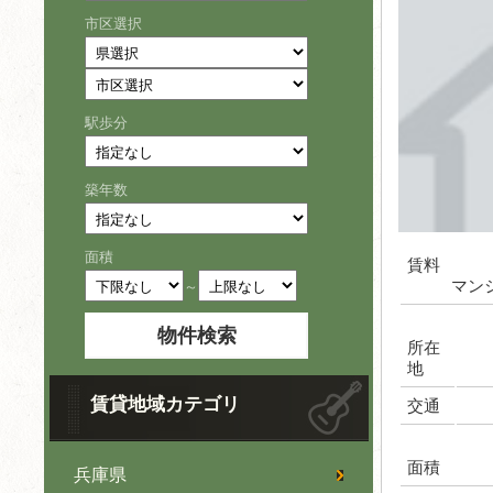
市区選択
駅歩分
築年数
面積
賃料
マン
～
所在
地
賃貸地域カテゴリ
交通
面積
兵庫県