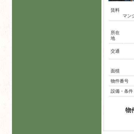
賃料
マン
所在
地
交通
面積
物件番号
設備・条件
物