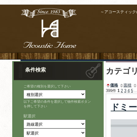
～アコースティック
カテゴ
条件検索
価格
面積
ご希望の種別を選択して下さい
399件
1
2
3
4
5
.
以下ご希望の条件を選択して物件検索ボタン
ドミー
を押して下さい
駅選択