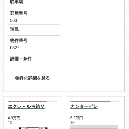
駐車場
部屋番号
503
現況
物件番号
0327
設備・条件
物件の詳細を見る
エクレ－ル古結Ⅴ
カンタービレ
4.9万円
6.2万円
1K
1K