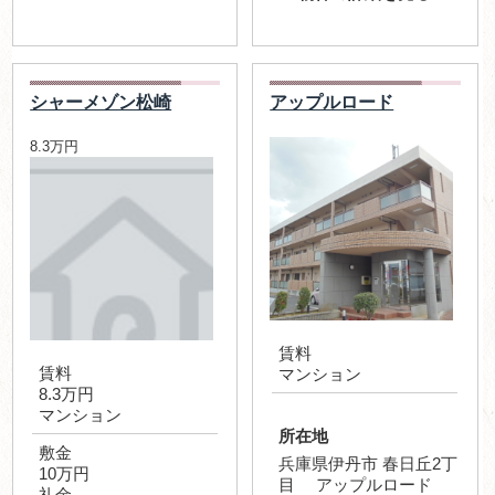
シャーメゾン松崎
アップルロード
8.3万円
賃料
賃料
マンション
8.3万円
マンション
所在地
敷金
兵庫県伊丹市 春日丘2丁
10万円
目 アップルロード
礼金