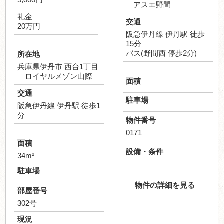
アスエ野間
礼金
交通
20万円
阪急伊丹線 伊丹駅 徒歩
15分
バス(野間西 停歩2分)
所在地
兵庫県伊丹市 西台1丁目
ロイヤルメゾン山際
面積
交通
駐車場
阪急伊丹線 伊丹駅 徒歩1
分
物件番号
0171
面積
設備・条件
34m²
駐車場
物件の詳細を見る
部屋番号
302号
現況