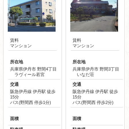
賃料
賃料
マンション
マンション
所在地
所在地
兵庫県伊丹市 野間4丁目
兵庫県伊丹市 野間3丁目
ラヴィール若宮
いなだ荘
交通
交通
阪急伊丹線 伊丹駅 徒歩
阪急伊丹線 伊丹駅 徒歩
15分
15分
バス(野間西 停歩1分)
バス(野間西 停歩2分)
面積
面積