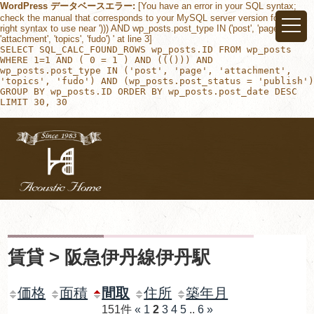
WordPress データベースエラー:
[You have an error in your SQL syntax;
check the manual that corresponds to your MySQL server version for the
right syntax to use near '))) AND wp_posts.post_type IN ('post', 'page',
'attachment', 'topics', 'fudo') ' at line 3]
SELECT SQL_CALC_FOUND_ROWS wp_posts.ID FROM wp_posts
WHERE 1=1 AND ( 0 = 1 ) AND ((())) AND
wp_posts.post_type IN ('post', 'page', 'attachment',
'topics', 'fudo') AND (wp_posts.post_status = 'publish')
GROUP BY wp_posts.ID ORDER BY wp_posts.post_date DESC
LIMIT 30, 30
賃貸 > 阪急伊丹線伊丹駅
価格
面積
間取
住所
築年月
151件
«
1
2
3
4
5
..
6
»