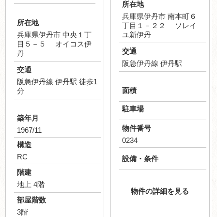
所在地
兵庫県伊丹市 南本町６
所在地
丁目１－２２ ソレイ
兵庫県伊丹市 中央１丁
ユ新伊丹
目５－５ オイコス伊
交通
丹
阪急伊丹線 伊丹駅
交通
阪急伊丹線 伊丹駅 徒歩1
面積
分
駐車場
築年月
物件番号
1967/11
0234
構造
RC
設備・条件
階建
地上 4階
物件の詳細を見る
部屋階数
3階