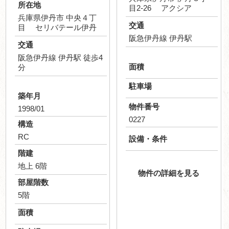
所在地
目2-26 アクシア
兵庫県伊丹市 中央４丁
交通
目 セリバテール伊丹
阪急伊丹線 伊丹駅
交通
阪急伊丹線 伊丹駅 徒歩4
面積
分
駐車場
築年月
物件番号
1998/01
0227
構造
RC
設備・条件
階建
地上 6階
物件の詳細を見る
部屋階数
5階
面積