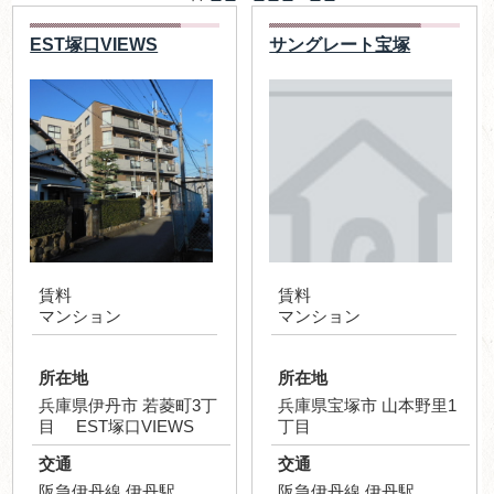
EST塚口VIEWS
サングレート宝塚
賃料
賃料
マンション
マンション
所在地
所在地
兵庫県伊丹市 若菱町3丁
兵庫県宝塚市 山本野里1
目 EST塚口VIEWS
丁目
交通
交通
阪急伊丹線 伊丹駅
阪急伊丹線 伊丹駅