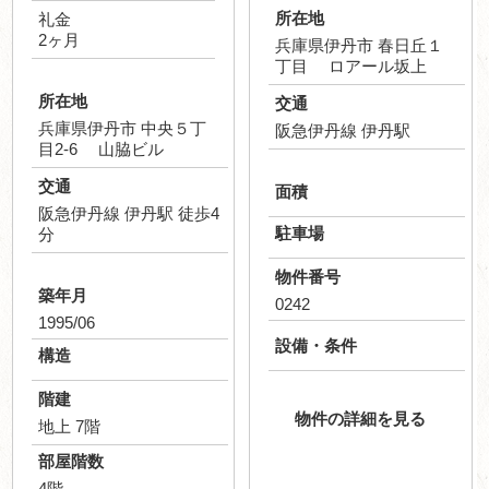
所在地
礼金
2ヶ月
兵庫県伊丹市 春日丘１
丁目 ロアール坂上
所在地
交通
兵庫県伊丹市 中央５丁
阪急伊丹線 伊丹駅
目2-6 山脇ビル
交通
面積
阪急伊丹線 伊丹駅 徒歩4
駐車場
分
物件番号
築年月
0242
1995/06
設備・条件
構造
階建
物件の詳細を見る
地上 7階
部屋階数
4階