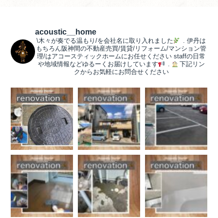
acoustic__home
\木々が奏でる温もり/を会社名に取り入れました
.
伊丹は
もちろん阪神間の不動産売買/賃貸/リフォーム/マンション管
理/はアコースティックホームにお任せください
staffの日常
や地域情報などゆるーくお届けしています
.
下記リン
クからお気軽にお問合せください