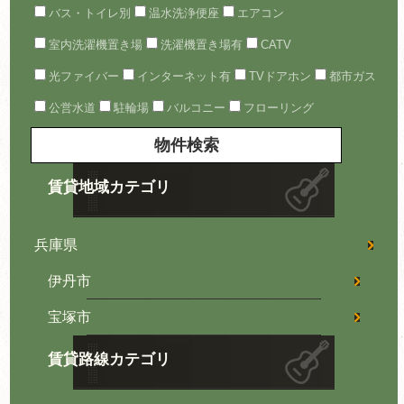
バス・トイレ別
温水洗浄便座
エアコン
室内洗濯機置き場
洗濯機置き場有
CATV
光ファイバー
インターネット有
TVドアホン
都市ガス
公営水道
駐輪場
バルコニー
フローリング
賃貸地域カテゴリ
兵庫県
伊丹市
宝塚市
賃貸路線カテゴリ