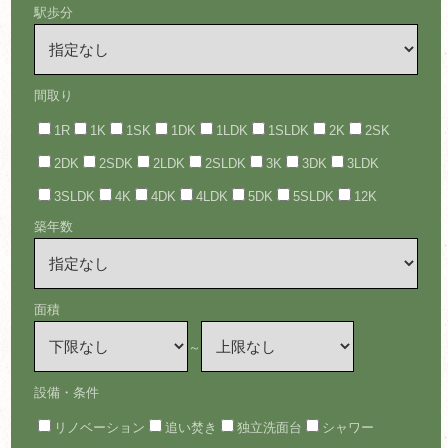
駅歩分
間取り
1R
1K
1SK
1DK
1LDK
1SLDK
2K
2SK
2DK
2SDK
2LDK
2SLDK
3K
3DK
3LDK
3SLDK
4K
4DK
4LDK
5DK
5SLDK
12K
築年数
面積
～
設備・条件
リノベーション
追い焚き
独立洗面台
シャワー