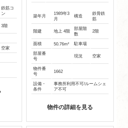
鉄筋コ
ン
1989年3
鉄骨鉄
築年月
構造
月
筋
3階
部屋階
階建
地上 4階
2階
数
面積
駐車場
50.76m²
空家
部屋番
現況
空家
号
物件番
1662
号
設備・
事務所利用不可/ルームシェ
条件
ア不可
る
物件の詳細を見る