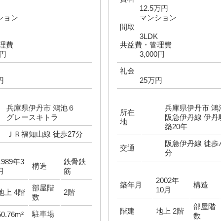
円
12.5万円
ション
マンション
間取
3LDK
理費
共益費・管理費
0円
3,000円
礼金
円
25万円
兵庫県伊丹市 鴻池６
兵庫県伊丹市 
所在
グレースキトラ
阪急伊丹線 伊丹
地
築20年
ＪＲ福知山線 徒歩27分
阪急伊丹線 徒歩
交通
分
1989年3
鉄骨鉄
構造
月
筋
2002年
築年月
構造
部屋階
10月
地上 4階
2階
数
部屋階
階建
地上 2階
駐車場
50.76m²
数