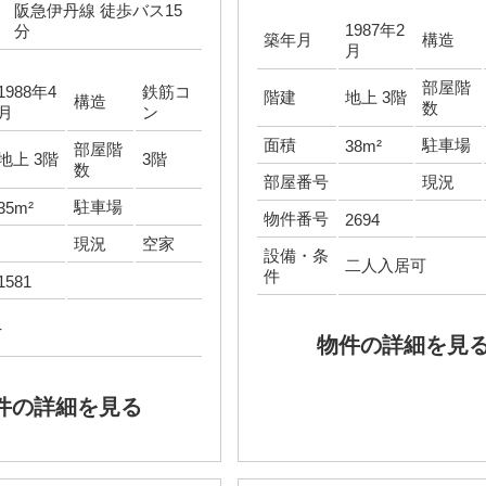
阪急伊丹線 徒歩バス15
1987年2
分
築年月
構造
月
部屋階
1988年4
鉄筋コ
階建
地上 3階
構造
数
月
ン
面積
駐車場
38m²
部屋階
地上 3階
3階
数
部屋番号
現況
駐車場
35m²
物件番号
2694
現況
空家
設備・条
二人入居可
件
1581
-
物件の詳細を見
件の詳細を見る