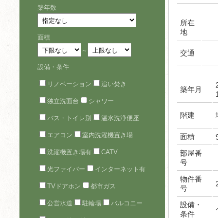
築年数
所在
地
面積
～
交通
設備・条件
リノベーション
追い焚き
築年月
独立洗面台
シャワー
階建
バス・トイレ別
温水洗浄便座
エアコン
室内洗濯機置き場
面積
洗濯機置き場有
CATV
部屋番
号
光ファイバー
インターネット有
物件番
TVドアホン
都市ガス
号
公営水道
駐輪場
バルコニー
設備・
条件