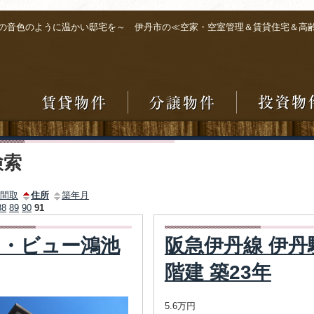
の音色のように温かい邸宅を～ 伊丹市の≪空家・空室管理＆賃貸住宅＆高
検索
間取
住所
築年月
88
89
90
91
・ビュー鴻池
阪急伊丹線 伊丹駅
階建 築23年
5.6万円