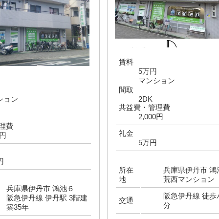
賃料
5万円
マンション
円
間取
ション
2DK
共益費・管理費
2,000円
理費
礼金
0円
5万円
円
所在
兵庫県伊丹市 
地
荒西マンション
兵庫県伊丹市 鴻池６
阪急伊丹線 徒歩
阪急伊丹線 伊丹駅 3階建
交通
分
築35年