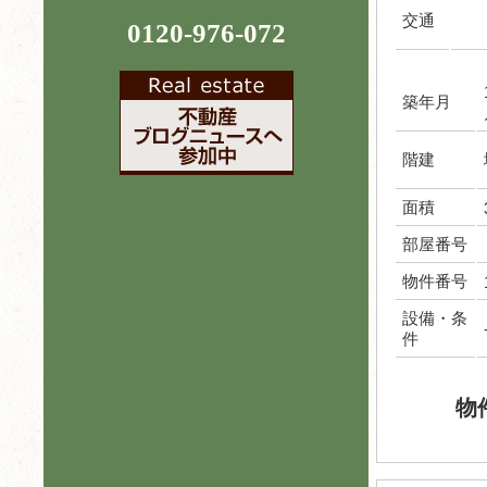
交通
0120-976-072
築年月
階建
面積
部屋番号
物件番号
設備・条
件
物