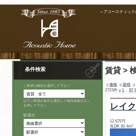
～アコースティック
賃貸 > 
条件検索
価格
面積
ご希望の種別を選択して下さい
2723件
«
1
..
87
以下ご希望の条件を選択して物件検索ボタン
レイク
を押して下さい
駅選択
12.6万円
3LDK 92.4m²