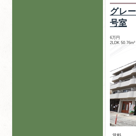
グレー
号室
6万円
2LDK 50.76m²
賃料