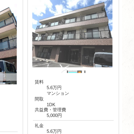
賃料
5.6万円
マンション
間取
1DK
共益費・管理費
5,000円
礼金
5.6万円