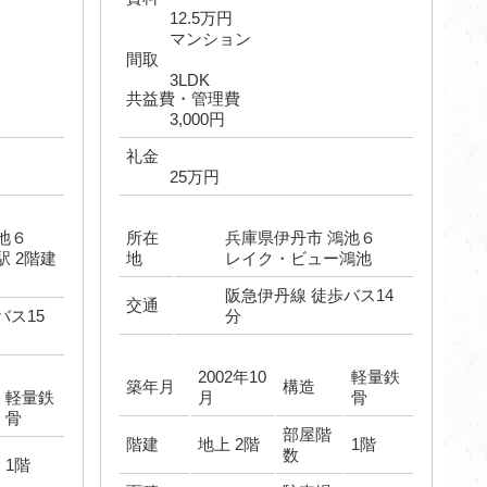
12.5万円
マンション
間取
3LDK
共益費・管理費
3,000円
礼金
25万円
鴻池６
所在
兵庫県伊丹市 鴻池６
駅 2階建
地
レイク・ビュー鴻池
阪急伊丹線 徒歩バス14
交通
バス15
分
2002年10
軽量鉄
築年月
構造
軽量鉄
月
骨
骨
部屋階
階建
地上 2階
1階
数
1階