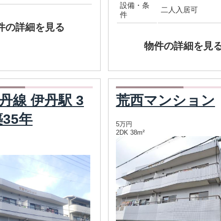
設備・条
二人入居可
件
件の詳細を見る
物件の詳細を見
丹線 伊丹駅 3
荒西マンション
築35年
5万円
2DK 38m²