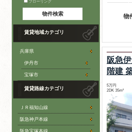
フローリング
物
賃貸地域カテゴリ
兵庫県
阪急伊
伊丹市
階建 
宝塚市
5万円
賃貸路線カテゴリ
2DK 35m²
ＪＲ福知山線
阪急神戸本線
阪急宝塚本線