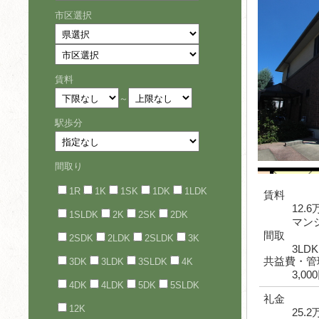
市区選択
賃料
～
駅歩分
間取り
1R
1K
1SK
1DK
1LDK
賃料
12.
1SLDK
2K
2SK
2DK
マン
間取
2SDK
2LDK
2SLDK
3K
3LDK
共益費・管
3DK
3LDK
3SLDK
4K
3,00
4DK
4LDK
5DK
5SLDK
礼金
12K
25.