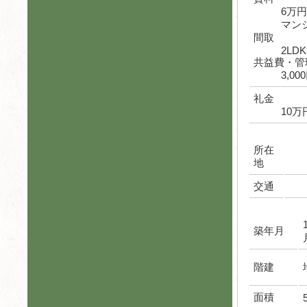
6万
マン
間取
2LDK
共益費・管
3,00
礼金
10万
所在
地
交通
築年月
階建
面積