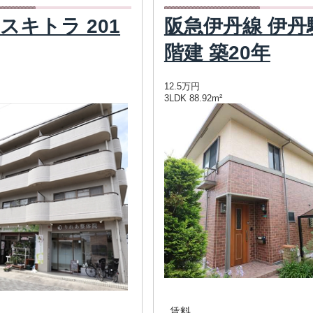
スキトラ 201
阪急伊丹線 伊丹駅
階建 築20年
12.5万円
3LDK 88.92m²
賃料