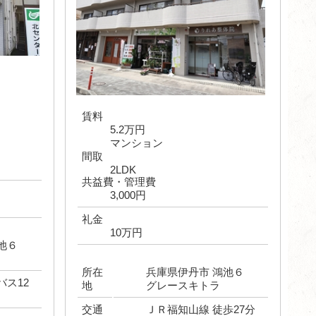
賃料
5.2万円
マンション
間取
2LDK
共益費・管理費
3,000円
礼金
10万円
鴻池６
所在
兵庫県伊丹市 鴻池６
バス12
地
グレースキトラ
交通
ＪＲ福知山線 徒歩27分