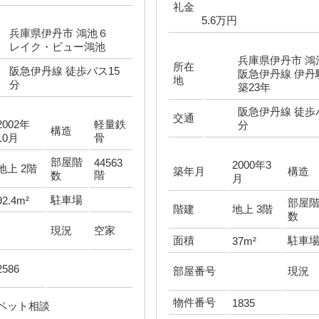
礼金
5.6万円
兵庫県伊丹市 鴻池６
レイク・ビュー鴻池
兵庫県伊丹市 
所在
阪急伊丹線 徒歩バス15
阪急伊丹線 伊丹
地
分
築23年
阪急伊丹線 徒歩
交通
2002年
軽量鉄
分
構造
10月
骨
部屋階
44563
2000年3
地上 2階
築年月
構造
階
数
月
駐車場
92.4m²
部屋
階建
地上 3階
数
現況
空家
面積
駐車
37m²
2586
部屋番号
現況
物件番号
1835
ペット相談