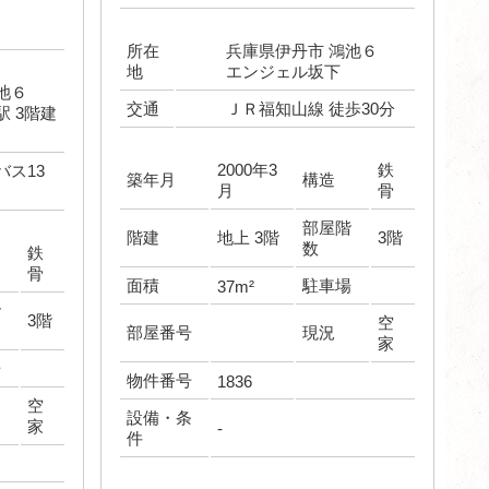
所在
兵庫県伊丹市 鴻池６
地
エンジェル坂下
鴻池６
交通
ＪＲ福知山線 徒歩30分
駅 3階建
2000年3
鉄
バス13
築年月
構造
月
骨
部屋階
階建
地上 3階
3階
数
鉄
骨
面積
駐車場
37m²
階
3階
空
部屋番号
現況
家
場
物件番号
1836
空
設備・条
家
-
件