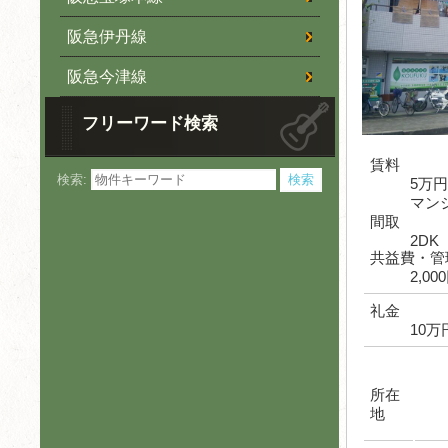
阪急伊丹線
阪急今津線
フリーワード検索
賃料
検索:
5万
マン
間取
2DK
共益費・管
2,00
礼金
10万
所在
地